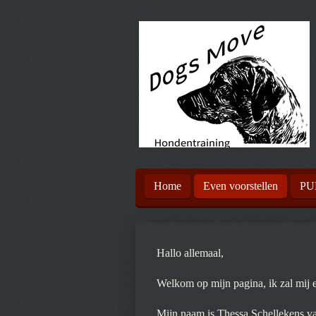
Ga
direct
naar
de
hoofdinhoud
Home
Even voorstellen
PU
Hallo allemaal,
Welkom op mijn pagina, ik zal mij e
Mijn naam is Thessa Schellekens va