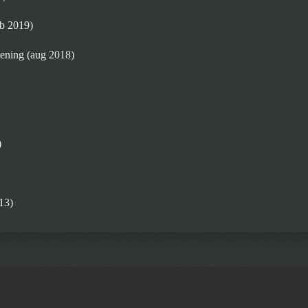
eb 2019)
eening (aug 2018)
)
13)