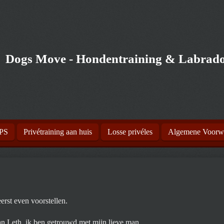
Dogs Move - Hondentraining & Labrado
PS
Privétraining aan huis
Losse privéles
Algemene Voorw
erst even voorstellen.
n Leth, ik ben getrouwd met mijn lieve man